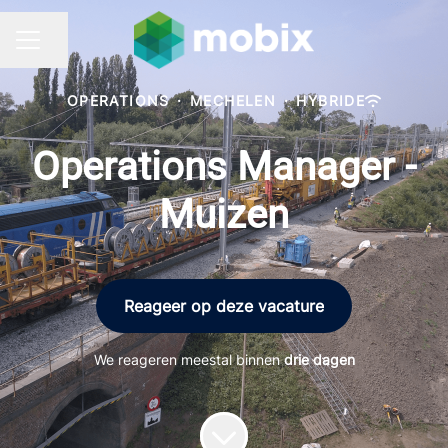
Pagina delen
CARRIÈREMENU
OPERATIONS
·
MECHELEN
·
HYBRIDE
Operations Manager -
Muizen
Reageer op deze vacature
We reageren meestal binnen
drie dagen