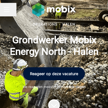
Pagina delen
CARRIÈREMENU
OPERATIONS
·
HALEN
Grondwerker Mobix
Energy North - Halen
Reageer op deze vacature
We reageren meestal binnen
drie dagen